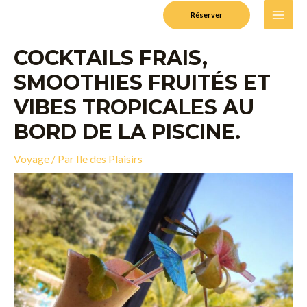
Aller
Navigation
MAI
Réserver
au
de
MEN
contenu
l’article
COCKTAILS FRAIS,
SMOOTHIES FRUITÉS ET
VIBES TROPICALES AU
BORD DE LA PISCINE.
Voyage
/ Par
Ile des Plaisirs